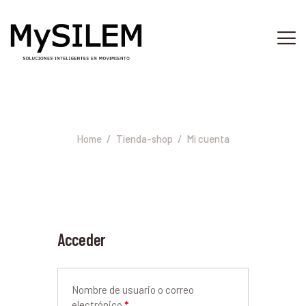
INICIO
SERVICIOS
Mi cuenta
ACERCA DE
Home
Tienda-shop
Mi cuenta
TIENDA
PLATAFORMA
CONTACTO
Acceder
Nombre de usuario o correo
electrónico
*