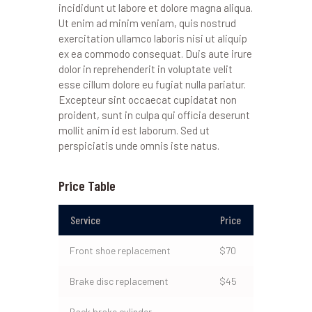
incididunt ut labore et dolore magna aliqua.
Ut enim ad minim veniam, quis nostrud
exercitation ullamco laboris nisi ut aliquip
ex ea commodo consequat. Duis aute irure
dolor in reprehenderit in voluptate velit
esse cillum dolore eu fugiat nulla pariatur.
Excepteur sint occaecat cupidatat non
proident, sunt in culpa qui officia deserunt
mollit anim id est laborum. Sed ut
perspiciatis unde omnis iste natus.
Price Table
Service
Price
Front shoe replacement
$70
Brake disc replacement
$45
Back brake cylinder