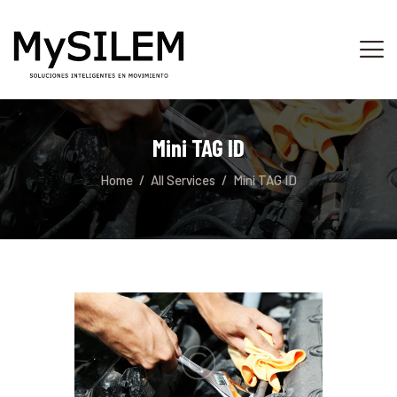
INICIO
SERVICIOS
Mini TAG ID
ACERCA DE
Home
All Services
Mini TAG ID
TIENDA
PLATAFORMA
CONTACTO