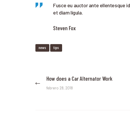
Fusce eu auctor ante ellentesque id 
et diam ligula.
Steven Fox
news
tips
Navegación
How does a Car Alternator Work
Previous
post:
de
febrero 28, 2018
entradas