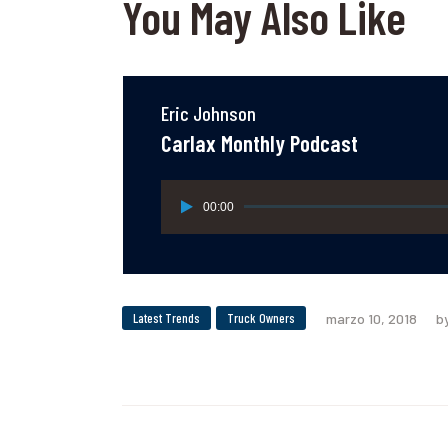
You May Also Like
Eric Johnson
Carlax Monthly Podcast
Reproductor
00:00
de
audio
Latest Trends
Truck Owners
marzo 10, 2018
b