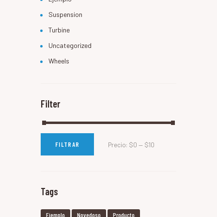
Suspension
Turbine
Uncategorized
Wheels
Filter
FILTRAR
Precio:
$0
—
$10
Tags
Ejemplo
Novedoso
Producto