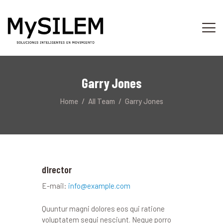
INICIO
SERVICIOS
Garry Jones
ACERCA DE
Home
All Team
Garry Jones
TIENDA
PLATAFORMA
CONTACTO
director
E-mail:
info@example.com
Quuntur magni dolores eos qui ratione
voluptatem sequi nesciunt. Neque porro